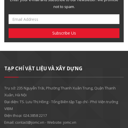
not to spam.
TẠP CHÍ VẬT LIỆU VÀ XÂY DỰNG
Trụ sở: 235 Nguyễn Trãi, Phường Thanh Xuân Trung, Quận Thanh
Xuân, Hà Nội
Đại diện: TS. Lưu Thị Hồng - Tổng Biên tập Tạp chí - Phó Viện trưởng
VIBM
Điện thoại: 024.3858 2217
Email: contact@jomc.vn - Website: jomc.vn