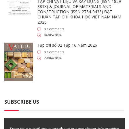
TẠP CHÍ VẬT LIỆU VÀ XÂY DỰNG (ISSN 1859-
381X) & JOURNAL OF MATERIALS AND
CONSTRUCTION (ISSN 2734-9438) ĐẠT
CHUẨN TẠP CHÍ KHOA HỌC VIỆT NAM NĂM
2026
0 Comments
04/05/2026
Tạp chí số 02 Tập 16 Năm 2026
0 Comments
28/04/2026
SUBSCRIBE US
Enter your e-mail and subscribe to our newsletter. We promise