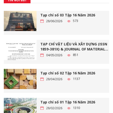
TIN NỔI BẬT
Tạp chí số 03 Tập 16 Năm 2026
573
28/06/2026
TẠP CHÍ VẬT LIỆU VÀ XÂY DỰNG (ISSN
1859-381X) & JOURNAL OF MATERIALS
AND CONSTRUCTION (ISSN 2734-9438)
851
04/05/2026
ĐẠT CHUẨN TẠP CHÍ KHOA HỌC VIỆT
NAM NĂM 2026
Tạp chí số 02 Tập 16 Năm 2026
1137
28/04/2026
Tạp chí số 01 Tập 16 Năm 2026
1310
28/02/2026