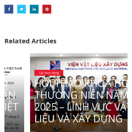
Related Articles
Các hoạt động
HỘI THẢO KHOA HỌC
THƯỜNG NIÊN NĂM
2025 – LĨNH VỰC VẬT
LIỆU VÀ XÂY DỰNG