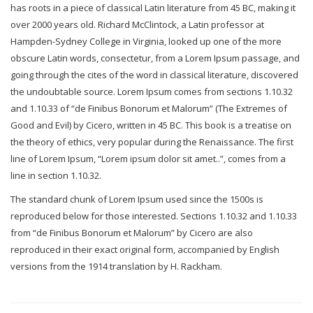
has roots in a piece of classical Latin literature from 45 BC, making it
over 2000 years old. Richard McClintock, a Latin professor at
Hampden-Sydney College in Virginia, looked up one of the more
obscure Latin words, consectetur, from a Lorem Ipsum passage, and
going through the cites of the word in classical literature, discovered
the undoubtable source. Lorem Ipsum comes from sections 1.10.32
and 1.10.33 of “de Finibus Bonorum et Malorum” (The Extremes of
Good and Evil) by Cicero, written in 45 BC. This book is a treatise on
the theory of ethics, very popular during the Renaissance. The first
line of Lorem Ipsum, “Lorem ipsum dolor sit amet..”, comes from a
line in section 1.10.32.
The standard chunk of Lorem Ipsum used since the 1500s is
reproduced below for those interested. Sections 1.10.32 and 1.10.33
from “de Finibus Bonorum et Malorum” by Cicero are also
reproduced in their exact original form, accompanied by English
versions from the 1914 translation by H. Rackham.