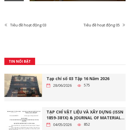
Tiêu đề hoạt động 03
Tiêu đề hoạt động 05
TIN NỔI BẬT
Tạp chí số 03 Tập 16 Năm 2026
575
28/06/2026
TẠP CHÍ VẬT LIỆU VÀ XÂY DỰNG (ISSN
1859-381X) & JOURNAL OF MATERIALS
AND CONSTRUCTION (ISSN 2734-9438)
852
04/05/2026
ĐẠT CHUẨN TẠP CHÍ KHOA HỌC VIỆT