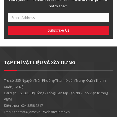
not to spam.
TẠP CHÍ VẬT LIỆU VÀ XÂY DỰNG
Trụ sở: 235 Nguyễn Trãi, Phường Thanh Xuân Trung, Quận Thanh
Xuân, Hà Nội
Đại diện: TS. Lưu Thị Hồng - Tổng Biên tập Tạp chí - Phó Viện trưởng
VIBM
Điện thoại: 024.3858 2217
Email: contact@jomc.vn - Website: jomc.vn