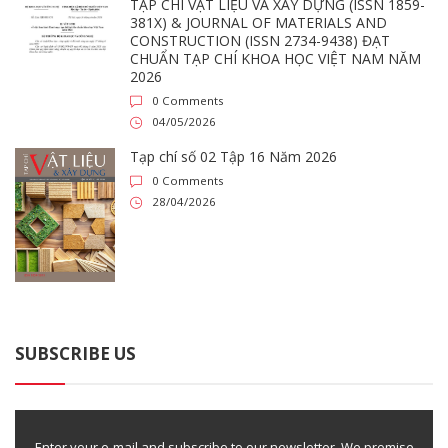
TẠP CHÍ VẬT LIỆU VÀ XÂY DỰNG (ISSN 1859-
381X) & JOURNAL OF MATERIALS AND
CONSTRUCTION (ISSN 2734-9438) ĐẠT
CHUẨN TẠP CHÍ KHOA HỌC VIỆT NAM NĂM
2026
0 Comments
04/05/2026
Tạp chí số 02 Tập 16 Năm 2026
0 Comments
28/04/2026
SUBSCRIBE US
Enter your e-mail and subscribe to our newsletter. We promise