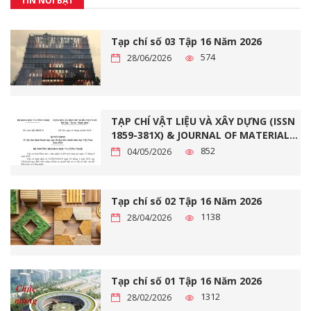
TIN NỔI BẬT
Tạp chí số 03 Tập 16 Năm 2026
574
28/06/2026
TẠP CHÍ VẬT LIỆU VÀ XÂY DỰNG (ISSN
1859-381X) & JOURNAL OF MATERIALS
AND CONSTRUCTION (ISSN 2734-9438)
852
04/05/2026
ĐẠT CHUẨN TẠP CHÍ KHOA HỌC VIỆT
NAM NĂM 2026
Tạp chí số 02 Tập 16 Năm 2026
1138
28/04/2026
Tạp chí số 01 Tập 16 Năm 2026
1312
28/02/2026